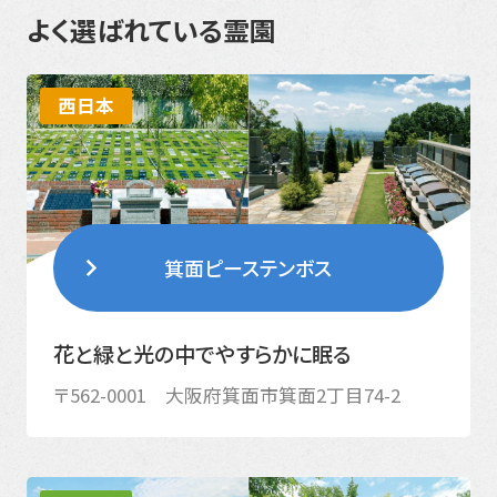
よく選ばれている霊園
西日本
箕面ピーステンボス
花と緑と光の中でやすらかに眠る
〒562-0001 大阪府箕面市箕面2丁目74-2