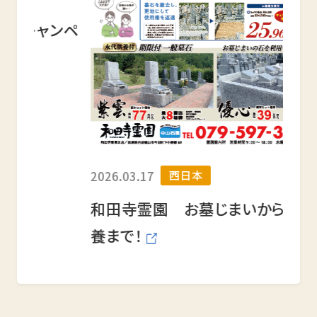
ンペ
お墓
渠の
西日本
2026.03.17
和田寺霊園 お墓じまいから永代供
養まで！