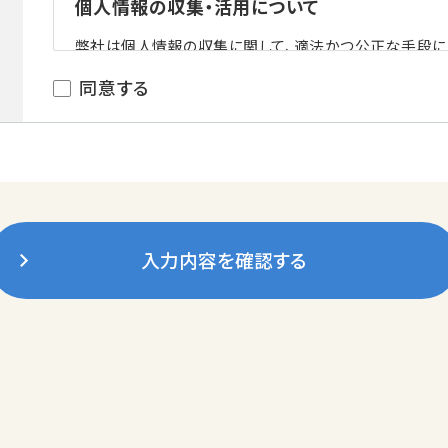
個人情報の収集・活用について
弊社は個人情報の収集に関して、適法かつ公正な手段に
その目的に応じた必要最低限の情報に限定し、ご本人様
同意する
きます。
個人情報の利用目的について
弊社は、お客さまの個人情報につきまして、以下の利用目
墓地斡旋と墓石販売に関するご提案と名義継承手
入力内容を確認する
管理代行業務にかかる情報登録・施設利用に関する
種書類作成
イベントやキャンペーン等サービスに関するお知らせ
マーケティング活動・統計・傾向分析
以上に利用させていただくことと致します。