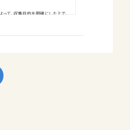
よって、収集目的を明確にした上で、
了解のもと収集・活用させていただ
的で取り扱いさせていただきます。
続き
お知らせ、及び永代使用許可証等各