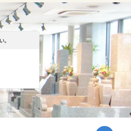
、または法令等に特別の定めがある
の個人情報を利用または第三者に提
い。
破壊、改ざん等のリスクに対して適
めます。また、ご提供いただいた個
様ご本人より直接以下の窓口にお申
、それらを遂行するために継続的改