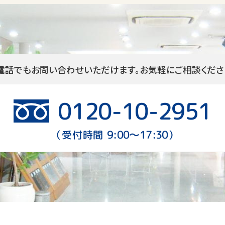
個人情報の提供・開示について
弊社は、あらかじめお客様からご了解を頂いている場合
場合及びその他正当な理由がある場合を除き、お客様
供いたしません。
電話でもお問い合わせいただけます。
お気軽にご相談くださ
個人情報の変更・削除及びお問合せについて
弊社は、お客様の個人情報に関わる不正アクセス、紛失、
0120-10-2951
切且つ合理的な安全対策を実施し、個人情報の保護に努
人情報の変更・削除及びお問合せにつきましては、お客
し出ください。
9:00〜17:30
（受付時間
）
【個人情報保護窓口】 06-6862-0074
個人情報の安全保護について
弊社は個人情報に関して摘要される法令・規範を遵守し
善をいたします。
お客さまの責任について