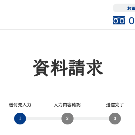
お電
0
資料請求
送付先入力
入力内容確認
送信完了
1
2
3