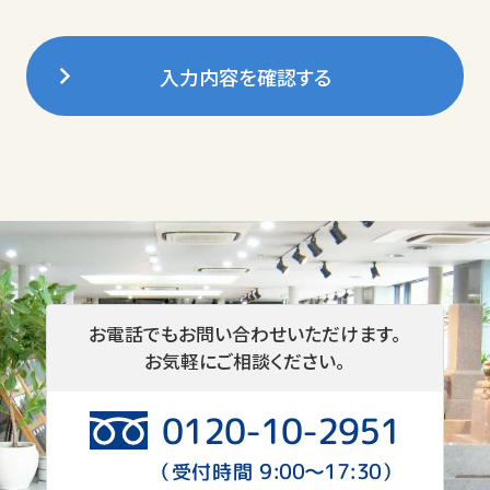
弊社は個人情報の収集に関して、適法
かつ公正な手段によって、収集目的を
明確にした上で、その目的に応じた必
入力内容を確認する
要最低限の情報に限定し、ご本人様了
解のもと収集・活用させていただきま
す。
個人情報の利用目的について
弊社は、お客さまの個人情報につきま
して、以下の利用目的で取り扱いさせ
ていただきます。
お電話でもお問い合わせいただけます。
お気軽にご相談ください。
墓地斡旋と墓石販売に関するご提
案と名義継承手続き
0120-10-2951
管理代行業務にかかる情報登録・
9:00〜17:30
（受付時間
）
施設利用に関するお知らせ、及び