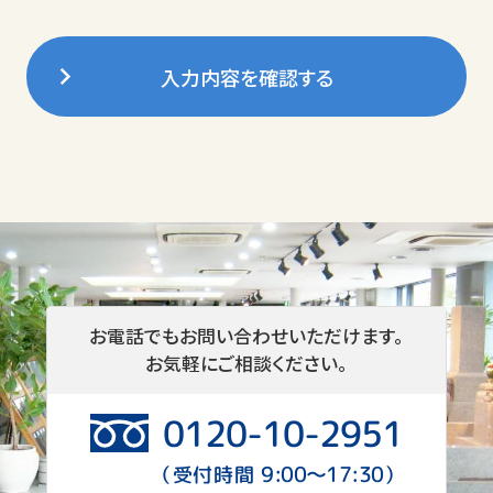
弊社は個人情報の収集に関して、適法
かつ公正な手段によって、収集目的を
明確にした上で、その目的に応じた必
入力内容を確認する
要最低限の情報に限定し、ご本人様了
解のもと収集・活用させていただきま
す。
個人情報の利用目的について
弊社は、お客さまの個人情報につきま
して、以下の利用目的で取り扱いさせ
ていただきます。
お電話でもお問い合わせいただけます。
お気軽にご相談ください。
墓地斡旋と墓石販売に関するご提
案と名義継承手続き
0120-10-2951
管理代行業務にかかる情報登録・
9:00〜17:30
（受付時間
）
施設利用に関するお知らせ、及び