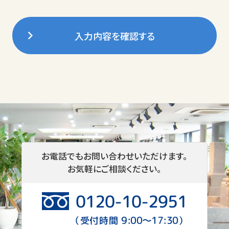
弊社は個人情報の収集に関して、適法
かつ公正な手段によって、収集目的を
明確にした上で、その目的に応じた必
入力内容を確認する
要最低限の情報に限定し、ご本人様了
解のもと収集・活用させていただきま
す。
個人情報の利用目的について
弊社は、お客さまの個人情報につきま
して、以下の利用目的で取り扱いさせ
ていただきます。
お電話でもお問い合わせいただけます。
お気軽にご相談ください。
墓地斡旋と墓石販売に関するご提
案と名義継承手続き
0120-10-2951
管理代行業務にかかる情報登録・
9:00〜17:30
（受付時間
）
施設利用に関するお知らせ、及び