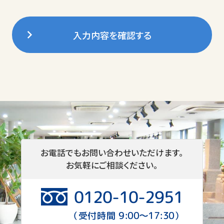
弊社は個人情報の収集に関して、適法
かつ公正な手段によって、収集目的を
明確にした上で、その目的に応じた必
入力内容を確認する
要最低限の情報に限定し、ご本人様了
解のもと収集・活用させていただきま
す。
個人情報の利用目的について
弊社は、お客さまの個人情報につきま
して、以下の利用目的で取り扱いさせ
ていただきます。
お電話でもお問い合わせいただけます。
お気軽にご相談ください。
墓地斡旋と墓石販売に関するご提
案と名義継承手続き
0120-10-2951
管理代行業務にかかる情報登録・
9:00〜17:30
（受付時間
）
施設利用に関するお知らせ、及び