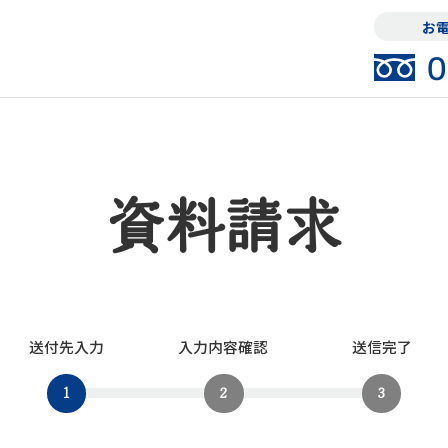
お電
0
資料請求
送付先入力
入力内容確認
送信完了
1
2
3