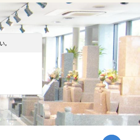
、または法令等に特別の定めがある
の個人情報を利用または第三者に提
い。
破壊、改ざん等のリスクに対して適
めます。また、ご提供いただいた個
様ご本人より直接以下の窓口にお申
、それらを遂行するために継続的改