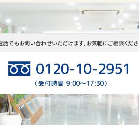
個人情報の提供・開示について
弊社は、あらかじめお客様からご了解を頂いている場合
場合及びその他正当な理由がある場合を除き、お客様
供いたしません。
電話でもお問い合わせいただけます。
お気軽にご相談くださ
個人情報の変更・削除及びお問合せについて
弊社は、お客様の個人情報に関わる不正アクセス、紛失、
0120-10-2951
切且つ合理的な安全対策を実施し、個人情報の保護に努
人情報の変更・削除及びお問合せにつきましては、お客
し出ください。
9:00〜17:30
（受付時間
）
【個人情報保護窓口】 06-6862-0074
個人情報の安全保護について
弊社は個人情報に関して摘要される法令・規範を遵守し
善をいたします。
お客さまの責任について