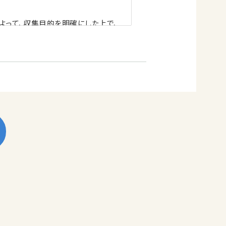
よって、収集目的を明確にした上で、
了解のもと収集・活用させていただ
的で取り扱いさせていただきます。
続き
お知らせ、及び永代使用許可証等各