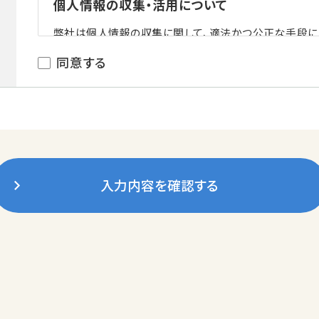
個人情報の収集・活用について
弊社は個人情報の収集に関して、適法かつ公正な手段に
その目的に応じた必要最低限の情報に限定し、ご本人様
同意する
きます。
個人情報の利用目的について
弊社は、お客さまの個人情報につきまして、以下の利用目
墓地斡旋と墓石販売に関するご提案と名義継承手
入力内容を確認する
管理代行業務にかかる情報登録・施設利用に関する
種書類作成
イベントやキャンペーン等サービスに関するお知らせ
マーケティング活動・統計・傾向分析
以上に利用させていただくことと致します。